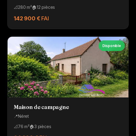
📐
280 m²
🏠
12 pièces
142 900 €
FAI
Disponible
Maison de campagne
📍
Néret
📐
76 m²
🏠
3 pièces