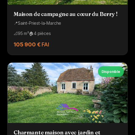
Maison de campagne au cœur du Berry !
📍
Saint-Priest-la-Marche
📐
95 m²
🏠
4 pièces
105 900 €
FAI
Disponible
Charmante maison avec jardin et