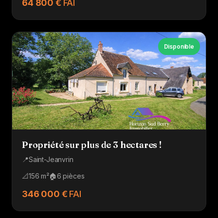
64 800 €
FAI
Disponible
Propriété sur plus de 3 hectares !
📍
Saint-Jeanvrin
📐
156 m²
🏠
6 pièces
346 000 €
FAI