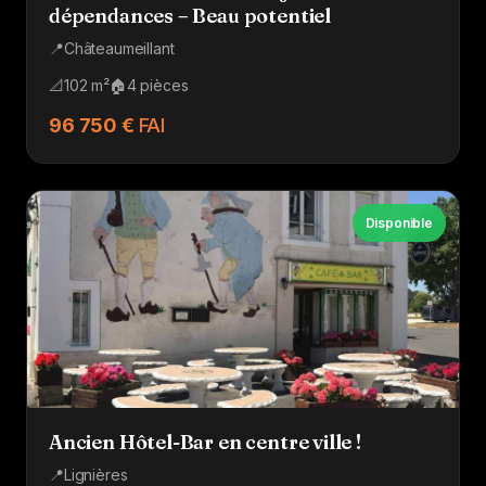
dépendances – Beau potentiel
📍
Châteaumeillant
📐
102 m²
🏠
4 pièces
96 750 €
FAI
Disponible
Ancien Hôtel-Bar en centre ville !
📍
Lignières