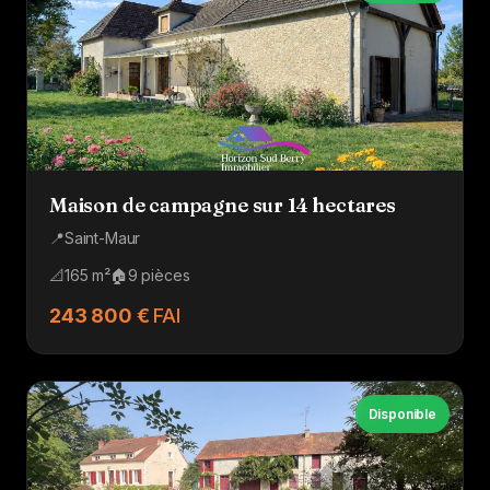
Maison de campagne sur 14 hectares
📍
Saint-Maur
📐
165 m²
🏠
9 pièces
243 800 €
FAI
Disponible