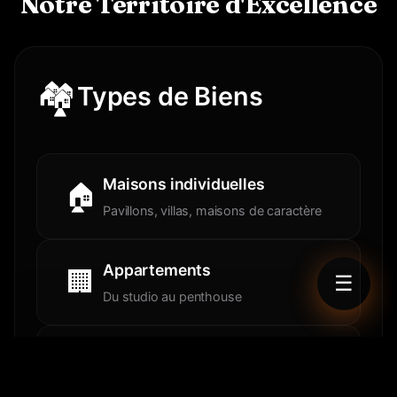
Notre Territoire d'Excellence
🏘️
Types de Biens
Maisons individuelles
🏠
Pavillons, villas, maisons de caractère
Appartements
🏢
☰
Du studio au penthouse
Terrains constructibles
🌿
Navigation
Viabilisés et prêts à construire