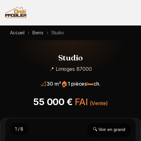
Accueil
›
Biens
›
Studio
Studio
📍 Limoges 87000
📐
🏠
🛏️
30 m²
1 pièces
ch.
55 000 €
FAI
(Vente)
1 / 8
🔍 Voir en grand