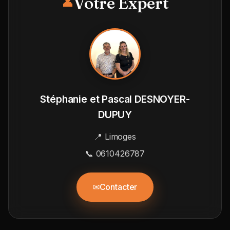
Votre Expert
👤
Stéphanie et Pascal DESNOYER-
DUPUY
📍 Limoges
📞 0610426787
✉
Contacter