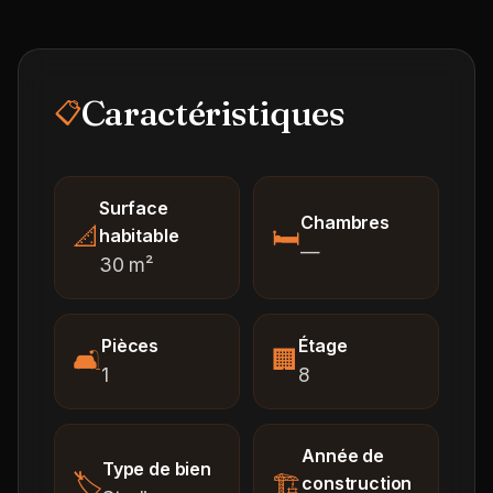
Caractéristiques
📋
Surface
Chambres
📐
🛏️
habitable
—
30 m²
Pièces
Étage
🛋️
🏢
1
8
Année de
Type de bien
🏷️
🏗️
construction