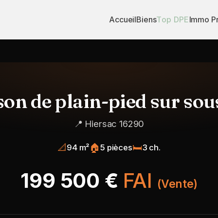
Accueil
Biens
Top DPE
Immo P
on de plain-pied sur sou
📍 Hiersac 16290
📐
🏠
🛏️
94 m²
5 pièces
3 ch.
199 500 €
FAI
(Vente)