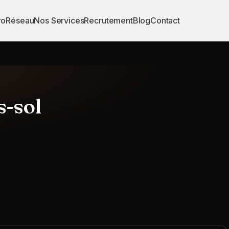
ro
Réseau
Nos Services
Recrutement
Blog
Contact
s-sol