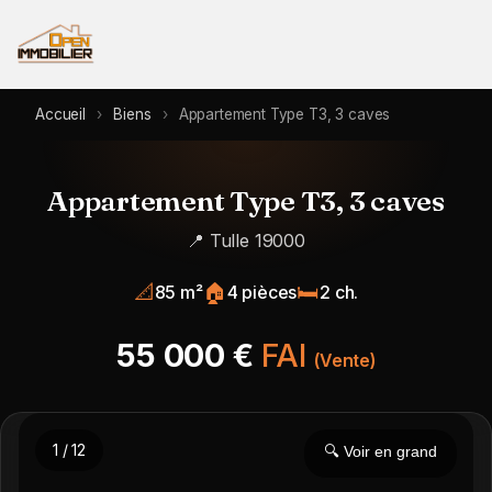
Accueil
›
Biens
›
Appartement Type T3, 3 caves
Appartement Type T3, 3 caves
📍 Tulle 19000
📐
🏠
🛏️
85 m²
4 pièces
2 ch.
55 000 €
FAI
(Vente)
1 / 12
🔍 Voir en grand