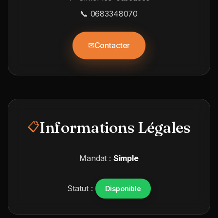
📞 0683348070
✉
Contacter
Informations Légales
📋
Mandat :
Simple
Statut :
Disponible