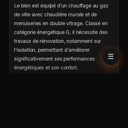
Le bien est équipé d’un chauffage au gaz
de ville avec chaudière murale et de
menuiseries en double vitrage. Classé en
catégorie énergétique G, il nécessite des
travaux de rénovation, notamment sur
l’isolation, permettant d’améliorer
☰
significativement ses performances
énergétiques et son confort.
Trois caves viennent compléter ce bien,
offrant de belles capacités de stockage.
55 000 €
FAI
Contacter
→
Navigation
L’accès se fait par une entrée donnant sur
OI Immobilier
une cour intérieure commune, garantissant
calme et tranquillité.
Idéal pour un projet de rénovation, un
🏠
Accueil