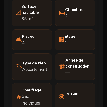
Surface
Chambres
📐
🛏️
habitable
2
85 m²
Pièces
Étage
🛋️
🏢
4
1
Année de
Type de bien
🏷️
🏗️
construction
Appartement
—
Chauffage
Terrain
🔥
🌍
Gaz
—
Individuel