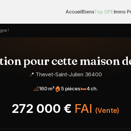
Accueil
Biens
Top DPE
Immo P
gne !
tion pour cette maison 
📍 Thevet-Saint-Julien 36400
📐
🏠
🛏️
160 m²
5 pièces
4 ch.
272 000 €
FAI
(Vente)