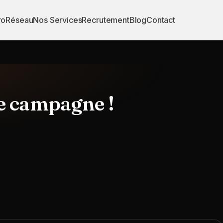
ro
Réseau
Nos Services
Recrutement
Blog
Contact
de campagne !