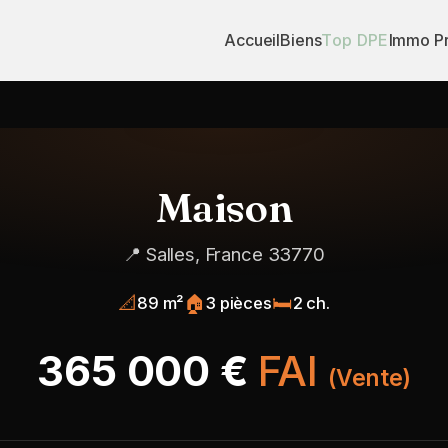
Accueil
Biens
Top DPE
Immo P
Maison
📍 Salles, France 33770
📐
🏠
🛏️
89 m²
3 pièces
2 ch.
365 000 €
FAI
(Vente)